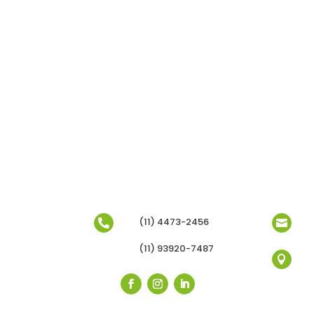
(11) 4473-2456


(11) 93920-7487
