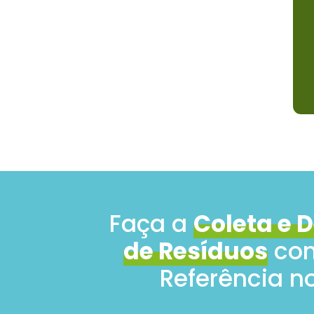
Faça a
Coleta e 
de Resíduos
com
Referência no