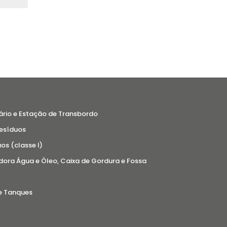
io e Estação de Transbordo
Resíduos
s (classe I)
ora Água e Óleo, Caixa de Gordura e Fossa
e Tanques