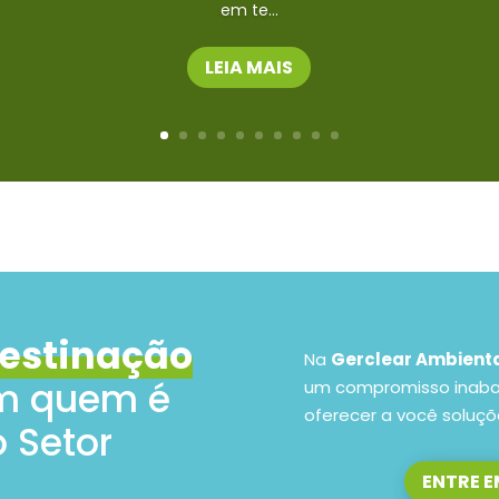
em te...
LEIA MAIS
Destinação
Na
Gerclear Ambient
 quem é
um compromisso inabal
oferecer a você soluçõ
 Setor
ENTRE 