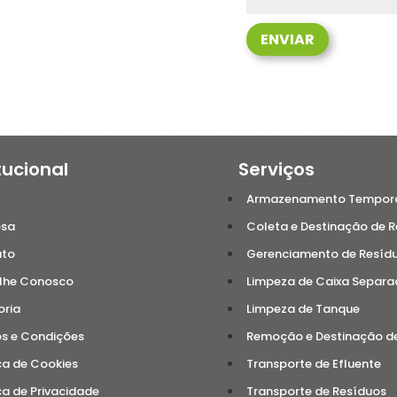
ENVIAR
tucional
Serviços
Armazenamento Temporár
esa
Coleta e Destinação de 
ato
Gerenciamento de Resíduo
lhe Conosco
Limpeza de Caixa Separad
oria
Limpeza de Tanque
s e Condições
Remoção e Destinação d
ca de Cookies
Transporte de Efluente
ca de Privacidade
Transporte de Resíduos