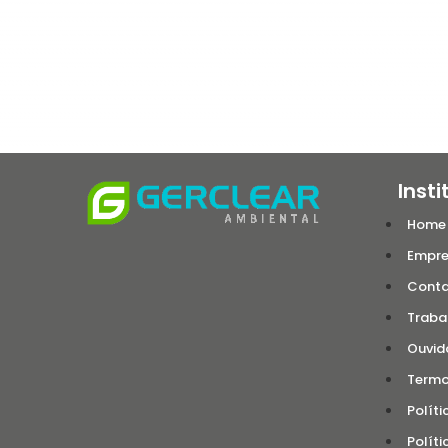
Insti
Home
Empr
Cont
Traba
Ouvid
Termo
Políti
Políti