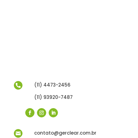
(11) 4473-2456

(11) 93920-7487
contato@gerclear.com.br
